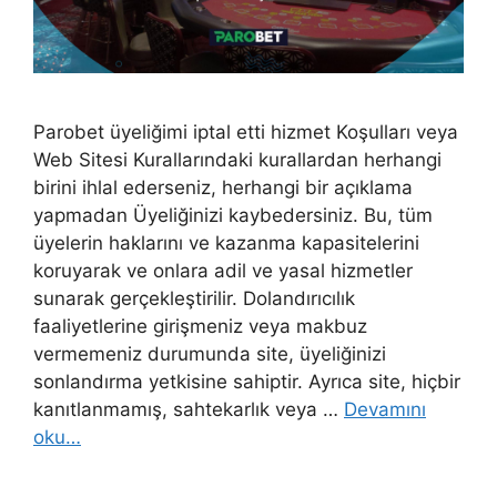
Parobet üyeliğimi iptal etti hizmet Koşulları veya
Web Sitesi Kurallarındaki kurallardan herhangi
birini ihlal ederseniz, herhangi bir açıklama
yapmadan Üyeliğinizi kaybedersiniz. Bu, tüm
üyelerin haklarını ve kazanma kapasitelerini
koruyarak ve onlara adil ve yasal hizmetler
sunarak gerçekleştirilir. Dolandırıcılık
faaliyetlerine girişmeniz veya makbuz
vermemeniz durumunda site, üyeliğinizi
sonlandırma yetkisine sahiptir. Ayrıca site, hiçbir
kanıtlanmamış, sahtekarlık veya …
Devamını
oku…