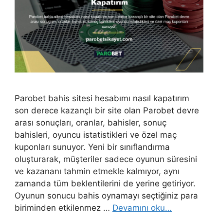
Parobet bahis sitesi hesabımı nasıl kapatırım
son derece kazançlı bir site olan Parobet devre
arası sonuçları, oranlar, bahisler, sonuç
bahisleri, oyuncu istatistikleri ve özel maç
kuponları sunuyor. Yeni bir sınıflandırma
oluşturarak, müşteriler sadece oyunun süresini
ve kazananı tahmin etmekle kalmıyor, aynı
zamanda tüm beklentilerini de yerine getiriyor.
Oyunun sonucu bahis oynamayı seçtiğiniz para
biriminden etkilenmez …
Devamını oku…