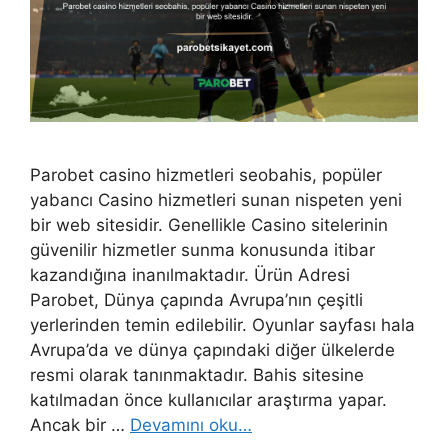
Parobet casino hizmetleri seobahis, popüler
yabancı Casino hizmetleri sunan nispeten yeni
bir web sitesidir. Genellikle Casino sitelerinin
güvenilir hizmetler sunma konusunda itibar
kazandığına inanılmaktadır. Ürün Adresi
Parobet, Dünya çapında Avrupa’nın çeşitli
yerlerinden temin edilebilir. Oyunlar sayfası hala
Avrupa’da ve dünya çapındaki diğer ülkelerde
resmi olarak tanınmaktadır. Bahis sitesine
katılmadan önce kullanıcılar araştırma yapar.
Ancak bir …
Devamını oku…