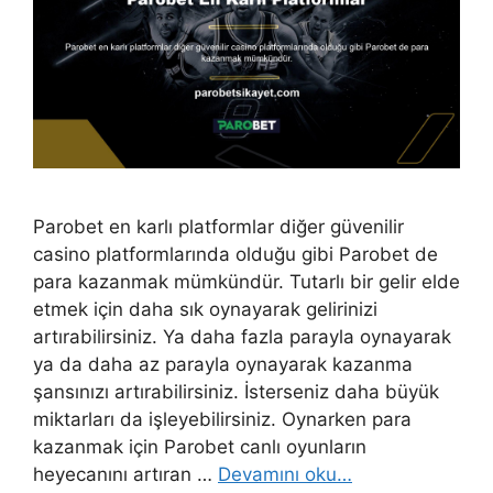
Parobet en karlı platformlar diğer güvenilir
casino platformlarında olduğu gibi Parobet de
para kazanmak mümkündür. Tutarlı bir gelir elde
etmek için daha sık oynayarak gelirinizi
artırabilirsiniz. Ya daha fazla parayla oynayarak
ya da daha az parayla oynayarak kazanma
şansınızı artırabilirsiniz. İsterseniz daha büyük
miktarları da işleyebilirsiniz. Oynarken para
kazanmak için Parobet canlı oyunların
heyecanını artıran …
Devamını oku…