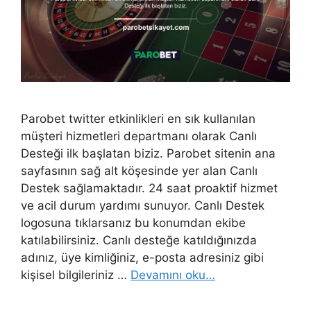
Parobet twitter etkinlikleri en sık kullanılan
müşteri hizmetleri departmanı olarak Canlı
Desteği ilk başlatan biziz. Parobet sitenin ana
sayfasının sağ alt köşesinde yer alan Canlı
Destek sağlamaktadır. 24 saat proaktif hizmet
ve acil durum yardımı sunuyor. Canlı Destek
logosuna tıklarsanız bu konumdan ekibe
katılabilirsiniz. Canlı desteğe katıldığınızda
adınız, üye kimliğiniz, e-posta adresiniz gibi
kişisel bilgileriniz …
Devamını oku…