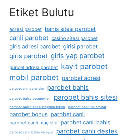
Etiket Bulutu
bahis sitesi parobet
adresi parobet
canli parobet
casino sitesi parobet
giris adresi parobet
girisi parobet
giris yap parobet
giris parobet
kayit parobet
güncel adresi parobet
mobil parobet
parobet adresi
parobet bahis
parobet anında erişim
parobet bahis sitesi
parobet bahis seçenekleri
parobet bahis sitesi başvuru formu
parobet basit tıklamalar
parobet bonus
parobet canli
parobet canlı bahis
parobet canli maç izle
parobet canlı destek
parobet canlı bahis ve oyun