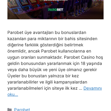
Parobet üye avantajları bu bonuslardan
kazanılan para miktarının bir bahis sitesinden
diğerine farklılık gösterdiğini belirtmek
önemlidir, ancak Parobet kullanıcılarına en
uygun oranları sunmaktadır. Parobet Casino hoş
geldin bonusundan yararlanmak için 18 yaşında
veya daha büyük ve yeni üye olmanız gerekir
Üyeler bu bonustan yalnızca bir kez
yararlanabilirler ve ilgili kampanyalardan
yararlanabilmeleri için siteye ilk kez …
Devamını
oku…
Kategoriler
Parobet