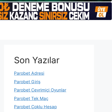
Son Yazılar
Parobet Adresi
Parobet Giriş
Parobet Çevrimiçi Oyunlar
Parobet Tek Maç
Parobet Çoklu Hesap