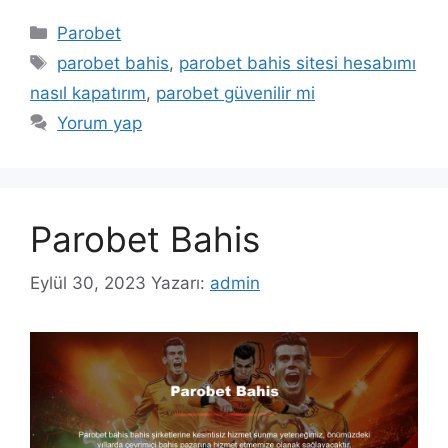
Kategoriler
Parobet
Etiketler
parobet bahis
,
parobet bahis sitesi hesabımı
nasıl kapatırım
,
parobet güvenilir mi
Yorum yap
Parobet Bahis
Eylül 30, 2023
Yazarı:
admin