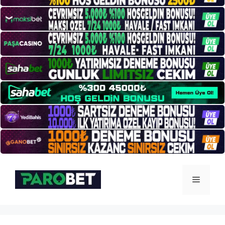
İçeriğe
atla
Menü