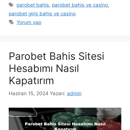
Etiketler
parobet bahis
,
parobet bahis ve casino
,
parobet giriş bahis ve casino
Yorum yap
Parobet Bahis Sitesi
Hesabımı Nasıl
Kapatırım
Haziran 15, 2024
Yazarı:
admin