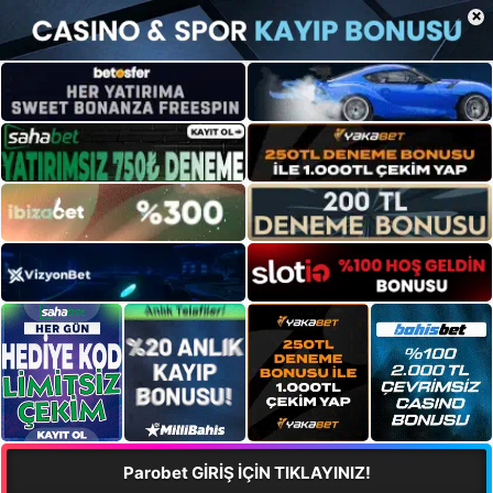
×
Parobet GİRİŞ İÇİN TIKLAYINIZ!