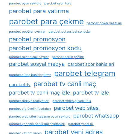
parobet oyun sektörü
parobet oyun türü
parobet para yatirma
parobet para çekme
parobet poker yasal mı
parobet popüler oyunlar
parobet potansiyel sonuçlar
parobet promosyon
parobet promosyon kodu
parobet rulet sıcak sayılar
parobet sorun çözme
parobet sosyal medya
parobet spor bahisleri
parobet telegram
parobet süreç basitleştirme
parobet tv canli maç
parobet tv
parobet tv canli maç izle
parobet tv izle
parobet türkiye faaliyetleri
parobet video güvenilirlik
parobet web sitesi
parobet vip üyelik faydaları
parobet whatsapp
parobet web sitesi tasarım oyun sektörü
parobet yabancı bahis düzenlemeleri
parobet yasal mı
parobet yeni adres
parobet yatırım yapın