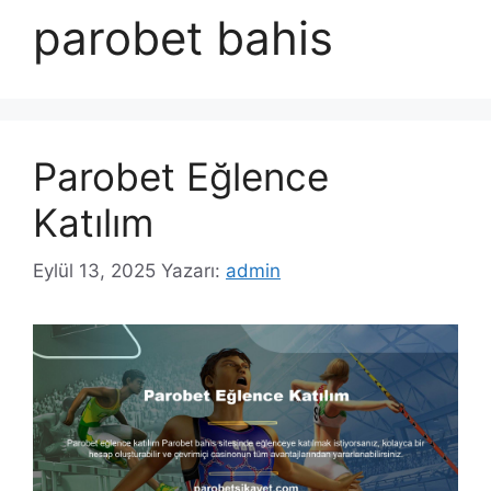
parobet bahis
Parobet Eğlence
Katılım
Eylül 13, 2025
Yazarı:
admin