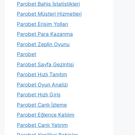
Parobet Bahis İstatistikleri
Parobet Müşteri Hizmetleri
Parobet Erişim Yolları
Parobet Para Kazanma
Parobet Zeplin Oyunu
Parobet
Parobet Sayfa Gezintisi
Parobet Hızlı Tanıtım
Parobet Oyun Analizi
Parobet Hızlı Giriş
Parobet Canlı İzleme
Parobet Eğlence Katılım
Parobet Canlı Yatırım