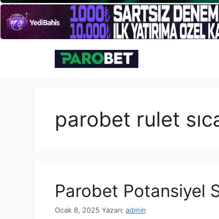
İçeriğe
atla
parobet rulet sıc
Parobet Potansiyel 
Ocak 8, 2025
Yazarı:
admin