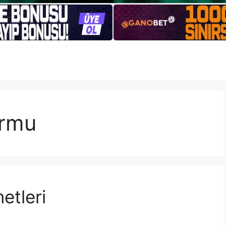
ormu
etleri