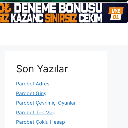
Son Yazılar
Parobet Adresi
Parobet Giriş
Parobet Çevrimiçi Oyunlar
Parobet Tek Maç
Parobet Çoklu Hesap