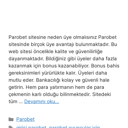
Parobet sitesine neden üye olmalısınız Parobet
sitesinde birçok üye avantajı bulunmaktadır. Bu
web sitesi öncelikle kalite ve güvenilirliğe
dayanmaktadır. Bildiğiniz gibi üyeler daha fazla
kazanmak için bonus kazanabiliyor. Bonus bahis
gereksinimleri yürürlükte kalır. Üyeleri daha
mutlu eder. Bankacılığı kolay ve güvenli hale
getirin. Hem para yatırmanın hem de para
çekmenin karlı olduğu bilinmektedir. Sitedeki
tüm …
Devamını oku…
Kategoriler
Parobet
Etiketler
girisi parobet
,
parobet oyuncular i̇çin