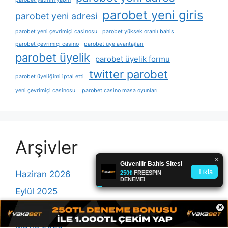
parobet yeni giris
parobet yeni adresi
parobet yeni çevrimiçi casinosu
parobet yüksek oranlı bahis
parobet çevrimiçi casino
parobet üye avantajları
parobet üyelik
parobet üyelik formu
twitter parobet
parobet üyeliğimi i̇ptal etti
yeni çevrimiçi casinosu
parobet casino masa oyunları
Arşivler
Haziran 2026
Eylül 2025
×
Haziran 2025
Mayıs 2025