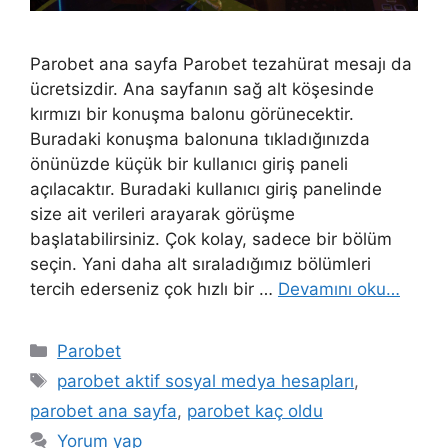
Parobet ana sayfa Parobet tezahürat mesajı da
ücretsizdir. Ana sayfanın sağ alt köşesinde
kırmızı bir konuşma balonu görünecektir.
Buradaki konuşma balonuna tıkladığınızda
önünüzde küçük bir kullanıcı giriş paneli
açılacaktır. Buradaki kullanıcı giriş panelinde
size ait verileri arayarak görüşme
başlatabilirsiniz. Çok kolay, sadece bir bölüm
seçin. Yani daha alt sıraladığımız bölümleri
tercih ederseniz çok hızlı bir …
Devamını oku…
Kategoriler
Parobet
Etiketler
parobet aktif sosyal medya hesapları
,
parobet ana sayfa
,
parobet kaç oldu
Yorum yap