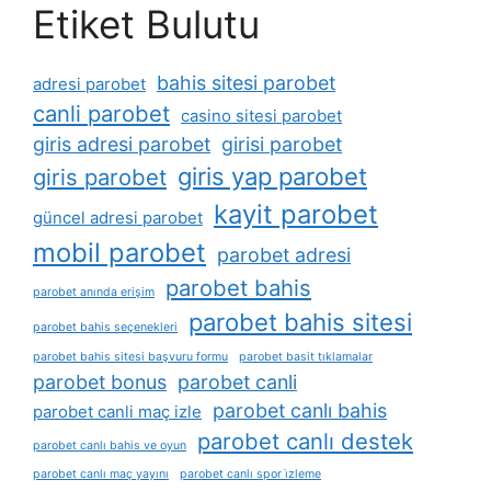
Etiket Bulutu
bahis sitesi parobet
adresi parobet
canli parobet
casino sitesi parobet
giris adresi parobet
girisi parobet
giris yap parobet
giris parobet
kayit parobet
güncel adresi parobet
mobil parobet
parobet adresi
parobet bahis
parobet anında erişim
parobet bahis sitesi
parobet bahis seçenekleri
parobet bahis sitesi başvuru formu
parobet basit tıklamalar
parobet bonus
parobet canli
parobet canlı bahis
parobet canli maç izle
parobet canlı destek
parobet canlı bahis ve oyun
parobet canlı maç yayını
parobet canlı spor i̇zleme