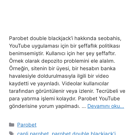
Parobet double blackjack’i hakkında seobahis,
YouTube uygulaması için bir şeffaflık politikası
benimsemiştir. Kullanıcı için her şey şeffaftır.
Örnek olarak depozito problemini ele alalım.
Örneğin, sitenin bir üyesi, bir hesabın banka
havalesiyle doldurulmasıyla ilgili bir video
kaydetti ve yayınladı. Videolar kullanıcılar
tarafından görüntülenir veya izlenir. Tecrübeli ve
para yatırma işlemi kolaydır. Parobet YouTube
gönderisine yorum yapılmadı. …
Devamını oku…
Kategoriler
Parobet
Etiketler
canli parobet
,
parobet double blackjack'i