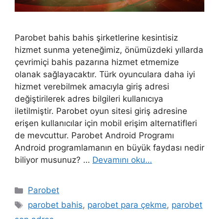
Parobet bahis bahis şirketlerine kesintisiz
hizmet sunma yeteneğimiz, önümüzdeki yıllarda
çevrimiçi bahis pazarına hizmet etmemize
olanak sağlayacaktır. Türk oyunculara daha iyi
hizmet verebilmek amacıyla giriş adresi
değiştirilerek adres bilgileri kullanıcıya
iletilmiştir. Parobet oyun sitesi giriş adresine
erişen kullanıcılar için mobil erişim alternatifleri
de mevcuttur. Parobet Android Programı
Android programlamanın en büyük faydası nedir
biliyor musunuz? …
Devamını oku…
Kategoriler
Parobet
Etiketler
parobet bahis
,
parobet para çekme
,
parobet