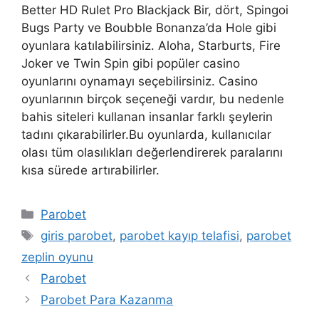
Better HD Rulet Pro Blackjack Bir, dört, Spingoi
Bugs Party ve Boubble Bonanza’da Hole gibi
oyunlara katılabilirsiniz. Aloha, Starburts, Fire
Joker ve Twin Spin gibi popüler casino
oyunlarını oynamayı seçebilirsiniz. Casino
oyunlarının birçok seçeneği vardır, bu nedenle
bahis siteleri kullanan insanlar farklı şeylerin
tadını çıkarabilirler.Bu oyunlarda, kullanıcılar
olası tüm olasılıkları değerlendirerek paralarını
kısa sürede artırabilirler.
Kategoriler
Parobet
Etiketler
giris parobet
,
parobet kayıp telafisi
,
parobet
zeplin oyunu
Parobet
Parobet Para Kazanma