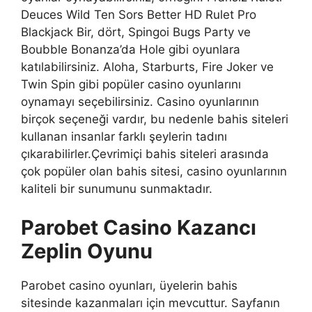
Deuces Wild Ten Sors Better HD Rulet Pro
Blackjack Bir, dört, Spingoi Bugs Party ve
Boubble Bonanza’da Hole gibi oyunlara
katılabilirsiniz. Aloha, Starburts, Fire Joker ve
Twin Spin gibi popüler casino oyunlarını
oynamayı seçebilirsiniz. Casino oyunlarının
birçok seçeneği vardır, bu nedenle bahis siteleri
kullanan insanlar farklı şeylerin tadını
çıkarabilirler.Çevrimiçi bahis siteleri arasında
çok popüler olan bahis sitesi, casino oyunlarının
kaliteli bir sunumunu sunmaktadır.
Parobet Casino Kazancı
Zeplin Oyunu
Parobet casino oyunları, üyelerin bahis
sitesinde kazanmaları için mevcuttur. Sayfanın