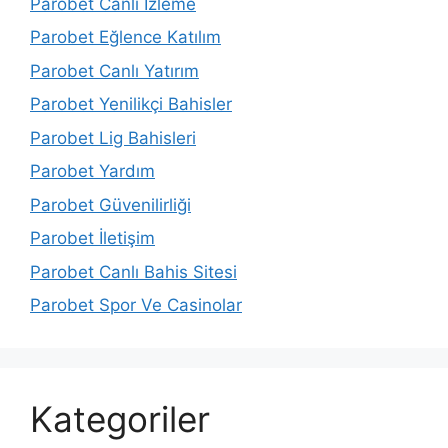
Parobet Canlı İzleme
Parobet Eğlence Katılım
Parobet Canlı Yatırım
Parobet Yenilikçi Bahisler
Parobet Lig Bahisleri
Parobet Yardım
Parobet Güvenilirliği
Parobet İletişim
Parobet Canlı Bahis Sitesi
Parobet Spor Ve Casinolar
Kategoriler