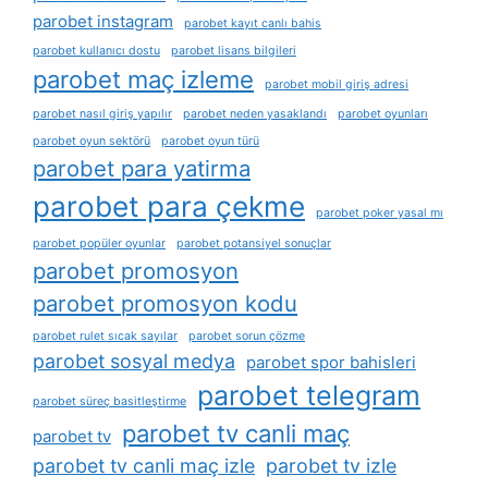
parobet instagram
parobet kayıt canlı bahis
parobet kullanıcı dostu
parobet lisans bilgileri
parobet maç izleme
parobet mobil giriş adresi
parobet nasıl giriş yapılır
parobet neden yasaklandı
parobet oyunları
parobet oyun sektörü
parobet oyun türü
parobet para yatirma
parobet para çekme
parobet poker yasal mı
parobet popüler oyunlar
parobet potansiyel sonuçlar
parobet promosyon
parobet promosyon kodu
parobet rulet sıcak sayılar
parobet sorun çözme
parobet sosyal medya
parobet spor bahisleri
parobet telegram
parobet süreç basitleştirme
parobet tv canli maç
parobet tv
parobet tv canli maç izle
parobet tv izle