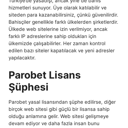
Türkiye’de yasadışı, ancak yine de bahis
hizmetleri sunuyor. Üye olarak katılabilir ve
siteden para kazanabilirsiniz, çünkü güvenilirdir.
Bahisçiler genellikle farklı ülkelerden şirketlerdir.
Ülkede web sitelerine izin verilmiyor, ancak
farklı IP adreslerine sahip oldukları için
ülkemizde çalışabilirler. Her zaman kontrol
edilen bazı siteler kapatılacak ve yeni adresler
yapılacaktır.
Parobet Lisans
Şüphesi
Parobet yasal lisansından şüphe edilirse, diğer
birçok web sitesi gibi güçlü bir lisansa sahip
olduğu anlamına gelir. Web sitesi gelişmeye
devam ediyor ve daha fazla insan bunu