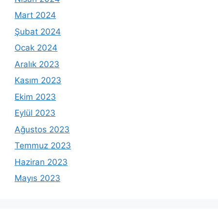
Mart 2024
Şubat 2024
Ocak 2024
Aralık 2023
Kasım 2023
Ekim 2023
Eylül 2023
Ağustos 2023
Temmuz 2023
Haziran 2023
Mayıs 2023