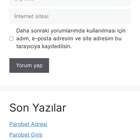
posta
İnternet
sitesi
Daha sonraki yorumlarımda kullanılması için
adım, e-posta adresim ve site adresim bu
tarayıcıya kaydedilsin.
Son Yazılar
Parobet Adresi
Parobet Giriş