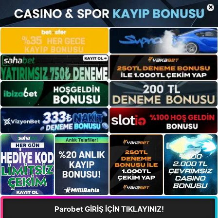
×
Parobet GİRİŞ İÇİN TIKLAYINIZ!