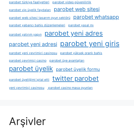
parobet türkiye faaliyetleri
parobet video güvenilirlik
parobet web sitesi
parobet vip üyelik faydaları
parobet whatsapp
parobet web sitesi tasarım oyun sektörü
parobet yabancı bahis düzenlemeleri
parobet yasal mı
parobet yeni adres
parobet yatırım yapın
parobet yeni giris
parobet yeni adresi
parobet yeni çevrimiçi casinosu
parobet yüksek oranlı bahis
parobet çevrimiçi casino
parobet üye avantajları
parobet üyelik
parobet üyelik formu
twitter parobet
parobet üyeliğimi i̇ptal etti
yeni çevrimiçi casinosu
parobet casino masa oyunları
Arşivler