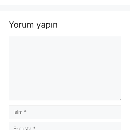
Yorum yapın
Yorum
İsim
E-