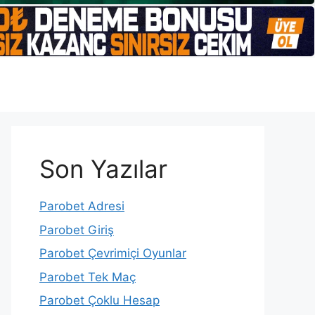
Son Yazılar
Parobet Adresi
Parobet Giriş
Parobet Çevrimiçi Oyunlar
Parobet Tek Maç
Parobet Çoklu Hesap