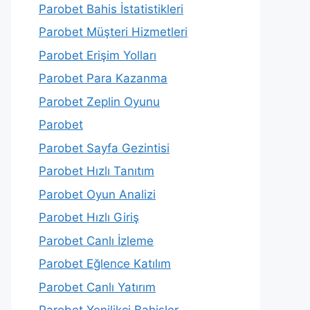
Parobet Bahis İstatistikleri
Parobet Müşteri Hizmetleri
Parobet Erişim Yolları
Parobet Para Kazanma
Parobet Zeplin Oyunu
Parobet
Parobet Sayfa Gezintisi
Parobet Hızlı Tanıtım
Parobet Oyun Analizi
Parobet Hızlı Giriş
Parobet Canlı İzleme
Parobet Eğlence Katılım
Parobet Canlı Yatırım