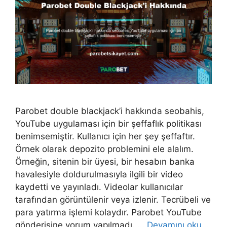
Parobet double blackjack’i hakkında seobahis,
YouTube uygulaması için bir şeffaflık politikası
benimsemiştir. Kullanıcı için her şey şeffaftır.
Örnek olarak depozito problemini ele alalım.
Örneğin, sitenin bir üyesi, bir hesabın banka
havalesiyle doldurulmasıyla ilgili bir video
kaydetti ve yayınladı. Videolar kullanıcılar
tarafından görüntülenir veya izlenir. Tecrübeli ve
para yatırma işlemi kolaydır. Parobet YouTube
gönderisine yorum yapılmadı. …
Devamını oku…