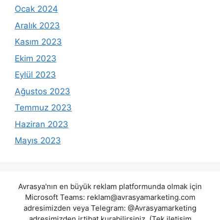
Ocak 2024
Aralık 2023
Kasım 2023
Ekim 2023
Eylül 2023
Ağustos 2023
Temmuz 2023
Haziran 2023
Mayıs 2023
Avrasya'nın en büyük reklam platformunda olmak için
Microsoft Teams:
reklam@avrasyamarketing.com
adresimizden veya Telegram: @Avrasyamarketing
adresimizden irtibat kurabilirsiniz. (Tek iletişim