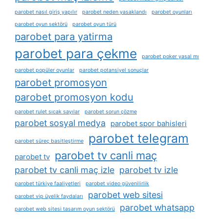
parobet nasıl giriş yapılır
parobet neden yasaklandı
parobet oyunları
parobet oyun sektörü
parobet oyun türü
parobet para yatirma
parobet para çekme
parobet poker yasal mı
parobet popüler oyunlar
parobet potansiyel sonuçlar
parobet promosyon
parobet promosyon kodu
parobet rulet sıcak sayılar
parobet sorun çözme
parobet sosyal medya
parobet spor bahisleri
parobet telegram
parobet süreç basitleştirme
parobet tv canli maç
parobet tv
parobet tv canli maç izle
parobet tv izle
parobet türkiye faaliyetleri
parobet video güvenilirlik
parobet web sitesi
parobet vip üyelik faydaları
parobet whatsapp
parobet web sitesi tasarım oyun sektörü