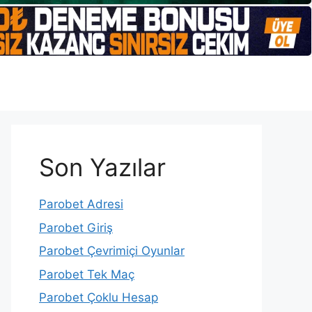
Son Yazılar
Parobet Adresi
Parobet Giriş
Parobet Çevrimiçi Oyunlar
Parobet Tek Maç
Parobet Çoklu Hesap