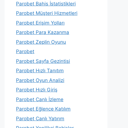
Parobet Bahis İstatistikleri
Parobet Müşteri Hizmetleri
Parobet Erişim Yolları
Parobet Para Kazanma
Parobet Zeplin Oyunu
Parobet
Parobet Sayfa Gezintisi
Parobet Hızlı Tanıtım
Parobet Oyun Analizi
Parobet Hızlı Giriş
Parobet Canlı İzleme
Parobet Eğlence Katılım
Parobet Canlı Yatırım