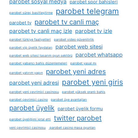
parobet sosyal medya
parobet spor bahisleri
parobet telegram
parobet süreç basitleştirme
parobet tv canli maç
parobet tv
parobet tv canli maç izle
parobet tv izle
parobet türkiye faaliyetleri
parobet video güvenilirlik
parobet web sitesi
parobet vip üyelik faydaları
parobet whatsapp
parobet web sitesi tasarım oyun sektörü
parobet yabancı bahis düzenlemeleri
parobet yasal mı
parobet yeni adres
parobet yatırım yapın
parobet yeni giris
parobet yeni adresi
parobet yeni çevrimiçi casinosu
parobet yüksek oranlı bahis
parobet çevrimiçi casino
parobet üye avantajları
parobet üyelik
parobet üyelik formu
twitter parobet
parobet üyeliğimi i̇ptal etti
yeni çevrimiçi casinosu
parobet casino masa oyunları