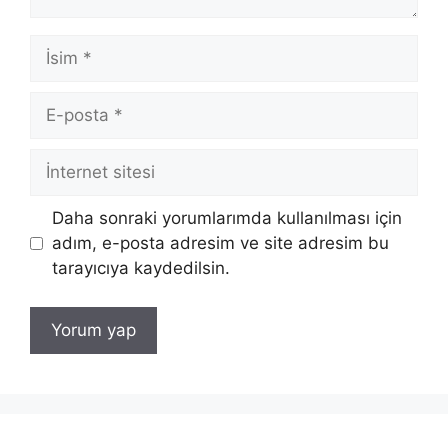
İsim
E-
posta
İnternet
sitesi
Daha sonraki yorumlarımda kullanılması için
adım, e-posta adresim ve site adresim bu
tarayıcıya kaydedilsin.