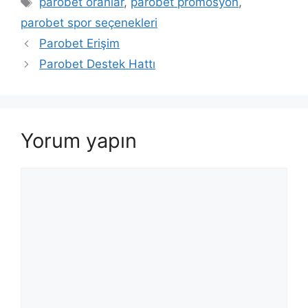
parobet oranlar
,
parobet promosyon
,
parobet spor seçenekleri
Parobet Erişim
Parobet Destek Hattı
Yorum yapın
Yorum