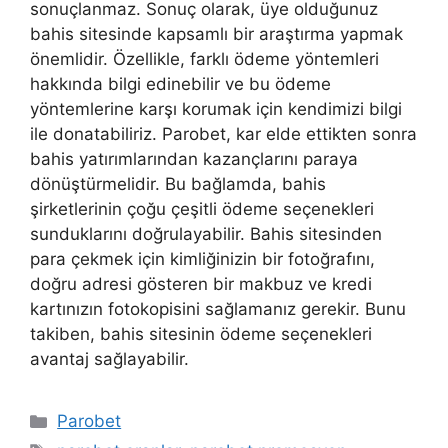
sonuçlanmaz. Sonuç olarak, üye olduğunuz
bahis sitesinde kapsamlı bir araştırma yapmak
önemlidir. Özellikle, farklı ödeme yöntemleri
hakkında bilgi edinebilir ve bu ödeme
yöntemlerine karşı korumak için kendimizi bilgi
ile donatabiliriz. Parobet, kar elde ettikten sonra
bahis yatırımlarından kazançlarını paraya
dönüştürmelidir. Bu bağlamda, bahis
şirketlerinin çoğu çeşitli ödeme seçenekleri
sunduklarını doğrulayabilir. Bahis sitesinden
para çekmek için kimliğinizin bir fotoğrafını,
doğru adresi gösteren bir makbuz ve kredi
kartınızın fotokopisini sağlamanız gerekir. Bunu
takiben, bahis sitesinin ödeme seçenekleri
avantaj sağlayabilir.
Kategoriler
Parobet
Etiketler