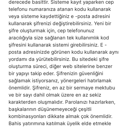
derecede basittir. Sisteme kayıt yaparken cep
telefonu numaranıza atanan kodu kullanarak
veya sisteme kaydettiğiniz e -posta adresini
kullanarak şifrenizi değiştirebilirsiniz. Yeni bir
şifre oluşturmak için, cep telefonunuz
aracılığıyla size sağlanan tek kullanımlık kod
şifresini kullanarak sistemi girebilirsiniz. E -
posta adresinizde görünen kodu kullanarak aynı
yordamı da yürütebilirsiniz. Bu sitedeki şifre
oluşturma süreci, diğer web sitelerine benzer
bir yapıyı takip eder. Şifrenizin güvenliğini
sağlamak istiyorsanız, yönergeleri hatırlamak
önemlidir. Şifreniz, en az bir sermaye mektubu
ve bir sayı dahil olmak üzere en az sekiz
karakterden oluşmalıdır. Parolanızı hazırlarken,
başkalarının düşünemeyeceği çeşitli
kombinasyonları dikkate almak çok önemlidir.
Bahis yatırımına katılmak üyelik elde etmekle