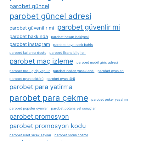
parobet güncel
parobet güncel adresi
parobet güvenlir mi
parobet güvenilir mi
parobet hakkında
parobet hesap bakiyesi
parobet instagram
parobet kayıt canlı bahis
parobet kullanıcı dostu
parobet lisans bilgileri
parobet maç izleme
parobet mobil giriş adresi
parobet nasıl giriş yapılır
parobet neden yasaklandı
parobet oyunları
parobet oyun sektörü
parobet oyun türü
parobet para yatirma
parobet para çekme
parobet poker yasal mı
parobet popüler oyunlar
parobet potansiyel sonuçlar
parobet promosyon
parobet promosyon kodu
parobet rulet sıcak sayılar
parobet sorun çözme