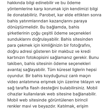
hakkında bilgi edinebilir ve bu ödeme
yöntemlerine karşı korumak için kendimizi bilgi
ile donatabiliriz. Parobet, kar elde ettikten sonra
bahis yatırımlarından kazançlarını paraya
dönüştürmelidir. Bu bağlamda, bahis
şirketlerinin çoğu çeşitli ödeme seçenekleri
sunduklarını doğrulayabilir. Bahis sitesinden
para çekmek için kimliğinizin bir fotoğrafını,
doğru adresi gösteren bir makbuz ve kredi
kartınızın fotokopisini sağlamanız gerekir. Bunu
takiben, bahis sitesinin ödeme seçenekleri
avantaj sağlayabilir. Tüm küresel liglerin hepsi
oyundur. Bir bahis koyduğunuz canlı maçın
video anlatımına erişmek için üzerine tıklayın ve
sağ tarafta flash desteğini bulabilirsiniz. Mobil
cihazlar kullanılarak web sitesine bağlanabilir.
Mobil web sitesinde görüntülenen birincil
renkler mavi ve beyazdır. Katılmak, erişim