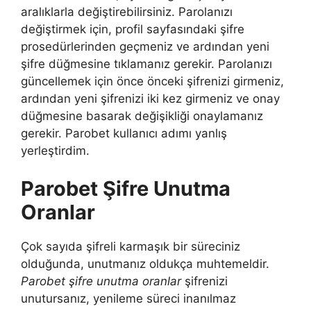
aralıklarla değiştirebilirsiniz. Parolanızı
değiştirmek için, profil sayfasındaki şifre
prosedürlerinden geçmeniz ve ardından yeni
şifre düğmesine tıklamanız gerekir. Parolanızı
güncellemek için önce önceki şifrenizi girmeniz,
ardından yeni şifrenizi iki kez girmeniz ve onay
düğmesine basarak değişikliği onaylamanız
gerekir. Parobet kullanıcı adımı yanlış
yerleştirdim.
Parobet Şifre Unutma
Oranlar
Çok sayıda şifreli karmaşık bir süreciniz
olduğunda, unutmanız oldukça muhtemeldir.
Parobet şifre unutma oranlar
şifrenizi
unutursanız, yenileme süreci inanılmaz