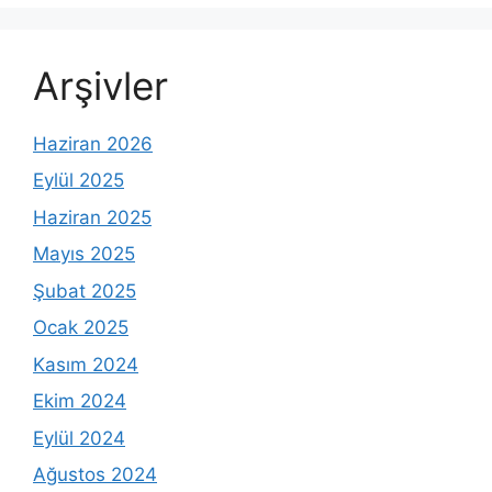
Arşivler
Haziran 2026
Eylül 2025
Haziran 2025
Mayıs 2025
Şubat 2025
Ocak 2025
Kasım 2024
Ekim 2024
Eylül 2024
Ağustos 2024