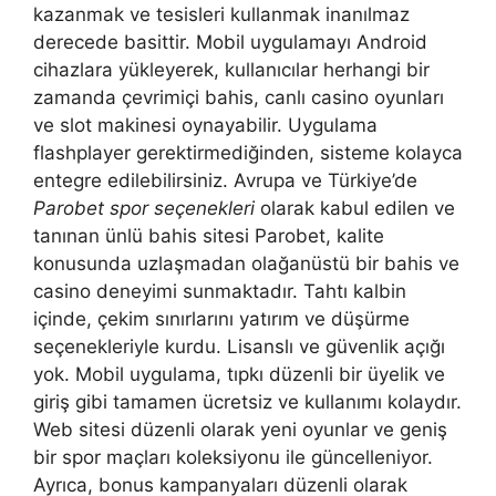
kazanmak ve tesisleri kullanmak inanılmaz
derecede basittir. Mobil uygulamayı Android
cihazlara yükleyerek, kullanıcılar herhangi bir
zamanda çevrimiçi bahis, canlı casino oyunları
ve slot makinesi oynayabilir. Uygulama
flashplayer gerektirmediğinden, sisteme kolayca
entegre edilebilirsiniz. Avrupa ve Türkiye’de
Parobet spor seçenekleri
olarak kabul edilen ve
tanınan ünlü bahis sitesi Parobet, kalite
konusunda uzlaşmadan olağanüstü bir bahis ve
casino deneyimi sunmaktadır. Tahtı kalbin
içinde, çekim sınırlarını yatırım ve düşürme
seçenekleriyle kurdu. Lisanslı ve güvenlik açığı
yok. Mobil uygulama, tıpkı düzenli bir üyelik ve
giriş gibi tamamen ücretsiz ve kullanımı kolaydır.
Web sitesi düzenli olarak yeni oyunlar ve geniş
bir spor maçları koleksiyonu ile güncelleniyor.
Ayrıca, bonus kampanyaları düzenli olarak