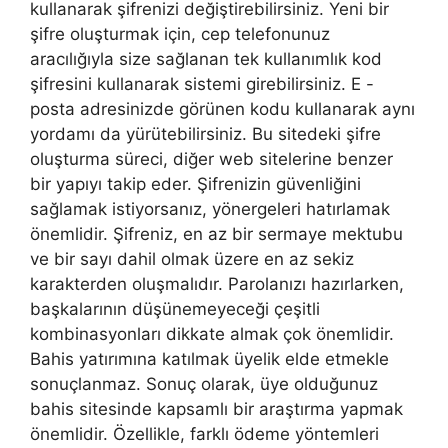
kullanarak şifrenizi değiştirebilirsiniz. Yeni bir
şifre oluşturmak için, cep telefonunuz
aracılığıyla size sağlanan tek kullanımlık kod
şifresini kullanarak sistemi girebilirsiniz. E -
posta adresinizde görünen kodu kullanarak aynı
yordamı da yürütebilirsiniz. Bu sitedeki şifre
oluşturma süreci, diğer web sitelerine benzer
bir yapıyı takip eder. Şifrenizin güvenliğini
sağlamak istiyorsanız, yönergeleri hatırlamak
önemlidir. Şifreniz, en az bir sermaye mektubu
ve bir sayı dahil olmak üzere en az sekiz
karakterden oluşmalıdır. Parolanızı hazırlarken,
başkalarının düşünemeyeceği çeşitli
kombinasyonları dikkate almak çok önemlidir.
Bahis yatırımına katılmak üyelik elde etmekle
sonuçlanmaz. Sonuç olarak, üye olduğunuz
bahis sitesinde kapsamlı bir araştırma yapmak
önemlidir. Özellikle, farklı ödeme yöntemleri