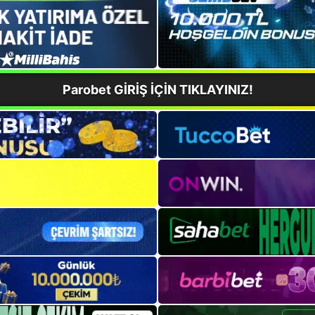
Parobet GİRİŞ İÇİN TIKLAYINIZ!