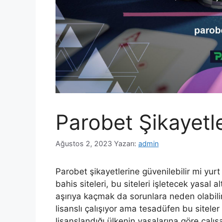
Parobet Şikayetle
Ağustos 2, 2023
Yazarı:
admin
Parobet şikayetlerine güvenilebilir mi yur
bahis siteleri, bu siteleri işletecek yasal a
aşırıya kaçmak da sorunlara neden olabilir
lisanslı çalışıyor ama tesadüfen bu sitele
lisanslandığı ülkenin yasalarına göre çalışab