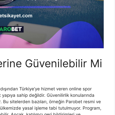
rine Güvenilebilir Mi
t dışından Türkiye’ye hizmet veren online spor
lt yapıya sahip değildir. Güvenilirlik konularında
. Bu sitelerden bazıları, örneğin Parobet resmi ve
r ülkemizde yasal işleme tabi tutulmuyor. Program,
ilir. Ancak, katılımcı geri bildirimleri ve