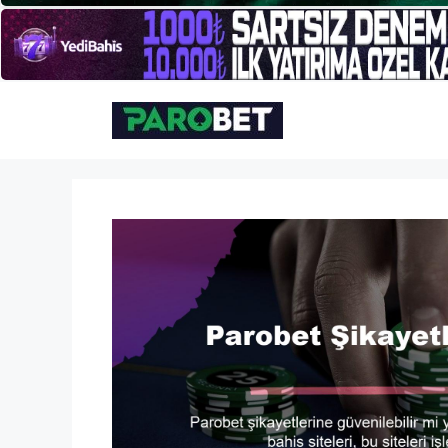
İçeriğe
atla