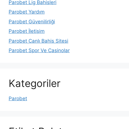
Parobet Lig Bahisleri
Parobet Yardım
Parobet Güvenilirliği
Parobet İletişim
Parobet Canlı Bahis Sitesi
Parobet Spor Ve Casinolar
Kategoriler
Parobet