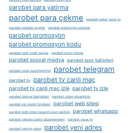
parobet para yatirma
parobet para çekme
parobet poker yasal mı
parobet popüler oyunlar
parobet potansiyel sonuçlar
parobet promosyon
parobet promosyon kodu
parobet rulet sıcak sayılar
parobet sorun çözme
parobet sosyal medya
parobet spor bahisleri
parobet telegram
parobet süreç basitleştirme
parobet tv canli maç
parobet tv
parobet tv canli maç izle
parobet tv izle
parobet türkiye faaliyetleri
parobet video güvenilirlik
parobet web sitesi
parobet vip üyelik faydaları
parobet whatsapp
parobet web sitesi tasarım oyun sektörü
parobet yabancı bahis düzenlemeleri
parobet yasal mı
parobet yeni adres
parobet yatırım yapın