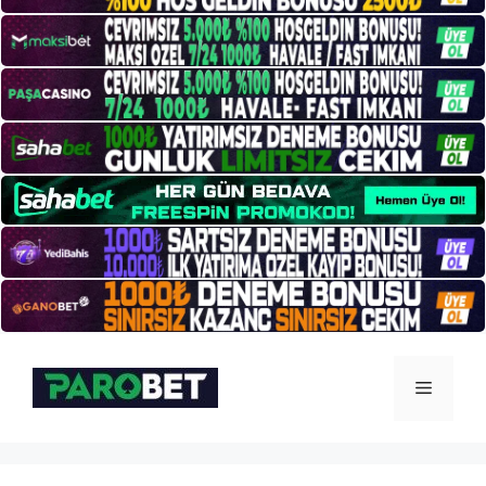
İçeriğe
atla
Menü