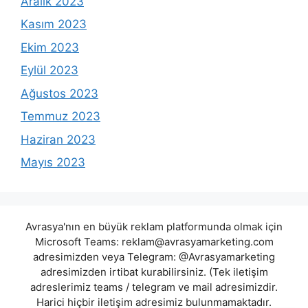
Aralık 2023
Kasım 2023
Ekim 2023
Eylül 2023
Ağustos 2023
Temmuz 2023
Haziran 2023
Mayıs 2023
Avrasya'nın en büyük reklam platformunda olmak için
Microsoft Teams:
reklam@avrasyamarketing.com
adresimizden veya Telegram: @Avrasyamarketing
adresimizden irtibat kurabilirsiniz. (Tek iletişim
adreslerimiz teams / telegram ve mail adresimizdir.
Harici hiçbir iletişim adresimiz bulunmamaktadır.