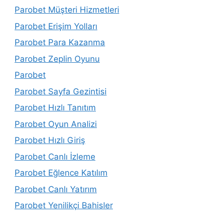
Parobet Müşteri Hizmetleri
Parobet Erişim Yolları
Parobet Para Kazanma
Parobet Zeplin Oyunu
Parobet
Parobet Sayfa Gezintisi
Parobet Hızlı Tanıtım
Parobet Oyun Analizi
Parobet Hızlı Giriş
Parobet Canlı İzleme
Parobet Eğlence Katılım
Parobet Canlı Yatırım
Parobet Yenilikçi Bahisler