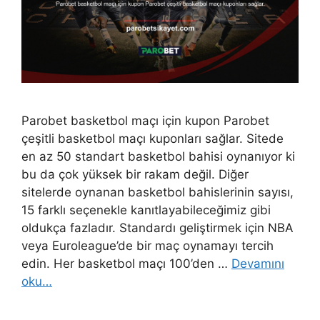
Parobet basketbol maçı için kupon Parobet
çeşitli basketbol maçı kuponları sağlar. Sitede
en az 50 standart basketbol bahisi oynanıyor ki
bu da çok yüksek bir rakam değil. Diğer
sitelerde oynanan basketbol bahislerinin sayısı,
15 farklı seçenekle kanıtlayabileceğimiz gibi
oldukça fazladır. Standardı geliştirmek için NBA
veya Euroleague’de bir maç oynamayı tercih
edin. Her basketbol maçı 100’den …
Devamını
oku…