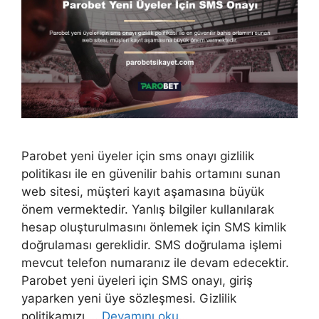
Parobet yeni üyeler için sms onayı gizlilik
politikası ile en güvenilir bahis ortamını sunan
web sitesi, müşteri kayıt aşamasına büyük
önem vermektedir. Yanlış bilgiler kullanılarak
hesap oluşturulmasını önlemek için SMS kimlik
doğrulaması gereklidir. SMS doğrulama işlemi
mevcut telefon numaranız ile devam edecektir.
Parobet yeni üyeleri için SMS onayı, giriş
yaparken yeni üye sözleşmesi. Gizlilik
politikamızı …
Devamını oku…