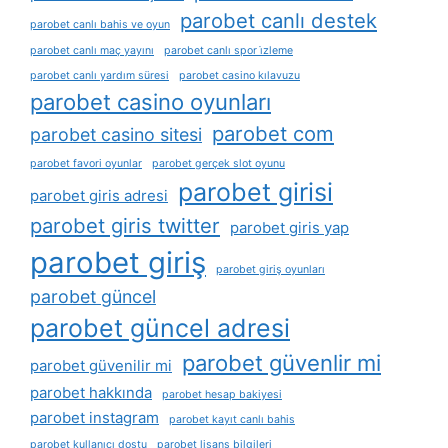
parobet canlı destek
parobet canlı bahis ve oyun
parobet canlı maç yayını
parobet canlı spor i̇zleme
parobet canlı yardım süresi
parobet casino kılavuzu
parobet casino oyunları
parobet com
parobet casino sitesi
parobet favori oyunlar
parobet gerçek slot oyunu
parobet girisi
parobet giris adresi
parobet giris twitter
parobet giris yap
parobet giriş
parobet giriş oyunları
parobet güncel
parobet güncel adresi
parobet güvenlir mi
parobet güvenilir mi
parobet hakkında
parobet hesap bakiyesi
parobet instagram
parobet kayıt canlı bahis
parobet kullanıcı dostu
parobet lisans bilgileri