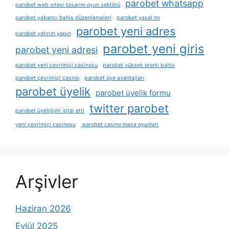
parobet whatsapp
parobet web sitesi tasarım oyun sektörü
parobet yabancı bahis düzenlemeleri
parobet yasal mı
parobet yeni adres
parobet yatırım yapın
parobet yeni giris
parobet yeni adresi
parobet yeni çevrimiçi casinosu
parobet yüksek oranlı bahis
parobet çevrimiçi casino
parobet üye avantajları
parobet üyelik
parobet üyelik formu
twitter parobet
parobet üyeliğimi i̇ptal etti
yeni çevrimiçi casinosu
parobet casino masa oyunları
Arşivler
Haziran 2026
Eylül 2025