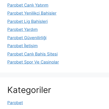
Parobet Canlı Yatırım
Parobet Yenilikçi Bahisler
Parobet Lig Bahisleri
Parobet Yardım
Parobet Güvenilirliği
Parobet İletişim
Parobet Canlı Bahis Sitesi
Parobet Spor Ve Casinolar
Kategoriler
Parobet