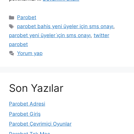
Kategoriler
Parobet
Etiketler
parobet bahis yeni üyeler için sms onayı
,
parobet yeni üyeler i̇çin sms onayı
,
twitter
parobet
Yorum yap
Son Yazılar
Parobet Adresi
Parobet Giriş
Parobet Çevrimiçi Oyunlar
Parobet Tek Maç