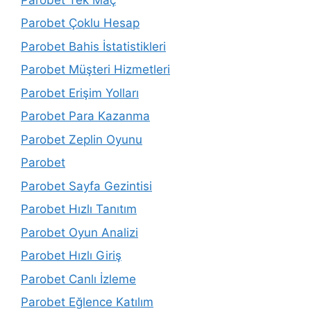
Parobet Çoklu Hesap
Parobet Bahis İstatistikleri
Parobet Müşteri Hizmetleri
Parobet Erişim Yolları
Parobet Para Kazanma
Parobet Zeplin Oyunu
Parobet
Parobet Sayfa Gezintisi
Parobet Hızlı Tanıtım
Parobet Oyun Analizi
Parobet Hızlı Giriş
Parobet Canlı İzleme
Parobet Eğlence Katılım