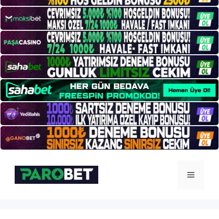
İçeriğe
atla
Menü