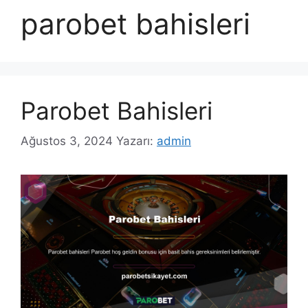
parobet bahisleri
Parobet Bahisleri
Ağustos 3, 2024
Yazarı:
admin