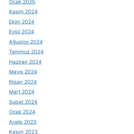
Ocak 2025
Kasım 2024
Ekim 2024
Eylül 2024
Ağustos 2024
Temmuz 2024
Haziran 2024
Mayıs 2024
Nisan 2024
Mart 2024
Şubat 2024
Ocak 2024
Aralık 2023
Kasım 2023