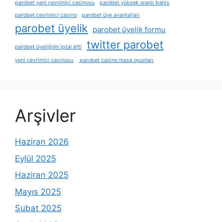
parobet yeni çevrimiçi casinosu
parobet yüksek oranlı bahis
parobet çevrimiçi casino
parobet üye avantajları
parobet üyelik
parobet üyelik formu
twitter parobet
parobet üyeliğimi i̇ptal etti
yeni çevrimiçi casinosu
parobet casino masa oyunları
Arşivler
Haziran 2026
Eylül 2025
Haziran 2025
Mayıs 2025
Şubat 2025