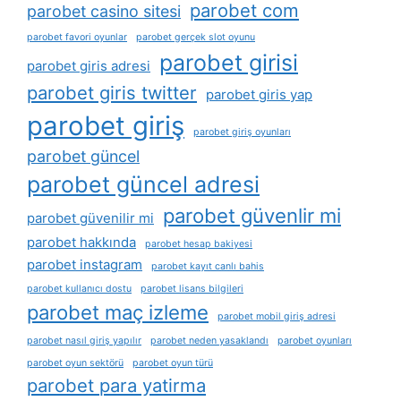
parobet com
parobet casino sitesi
parobet favori oyunlar
parobet gerçek slot oyunu
parobet girisi
parobet giris adresi
parobet giris twitter
parobet giris yap
parobet giriş
parobet giriş oyunları
parobet güncel
parobet güncel adresi
parobet güvenlir mi
parobet güvenilir mi
parobet hakkında
parobet hesap bakiyesi
parobet instagram
parobet kayıt canlı bahis
parobet kullanıcı dostu
parobet lisans bilgileri
parobet maç izleme
parobet mobil giriş adresi
parobet nasıl giriş yapılır
parobet neden yasaklandı
parobet oyunları
parobet oyun sektörü
parobet oyun türü
parobet para yatirma