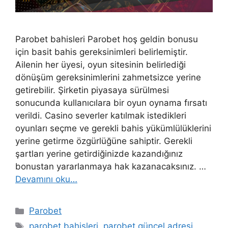
Parobet bahisleri Parobet hoş geldin bonusu
için basit bahis gereksinimleri belirlemiştir.
Ailenin her üyesi, oyun sitesinin belirlediği
dönüşüm gereksinimlerini zahmetsizce yerine
getirebilir. Şirketin piyasaya sürülmesi
sonucunda kullanıcılara bir oyun oynama fırsatı
verildi. Casino severler katılmak istedikleri
oyunları seçme ve gerekli bahis yükümlülüklerini
yerine getirme özgürlüğüne sahiptir. Gerekli
şartları yerine getirdiğinizde kazandığınız
bonustan yararlanmaya hak kazanacaksınız. …
Devamını oku…
Kategoriler
Parobet
Etiketler
parobet bahisleri
,
parobet güncel adresi
,