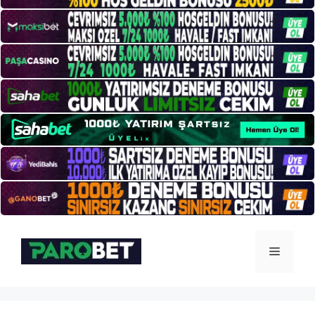
İçeriğe
atla
Menü