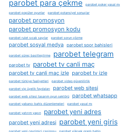
parobet para çekme
parobet poker yasal mı
parobet popüler oyunlar
parobet potansiyel sonuçlar
parobet promosyon
parobet promosyon kodu
parobet rulet sıcak sayılar
parobet sorun çözme
parobet sosyal medya
parobet spor bahisleri
parobet telegram
parobet süreç basitleştirme
parobet tv canli maç
parobet tv
parobet tv canli maç izle
parobet tv izle
parobet türkiye faaliyetleri
parobet video güvenilirlik
parobet web sitesi
parobet vip üyelik faydaları
parobet whatsapp
parobet web sitesi tasarım oyun sektörü
parobet yabancı bahis düzenlemeleri
parobet yasal mı
parobet yeni adres
parobet yatırım yapın
parobet yeni giris
parobet yeni adresi
parobet yeni çevrimiçi casinosu
parobet yüksek oranlı bahis