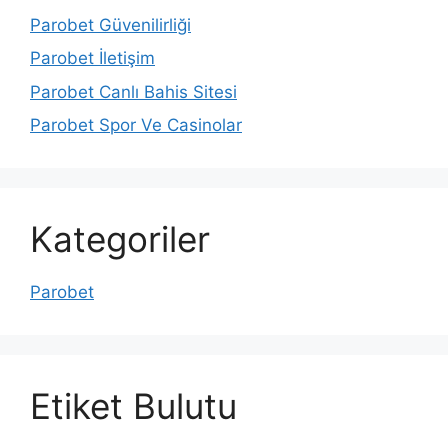
Parobet Güvenilirliği
Parobet İletişim
Parobet Canlı Bahis Sitesi
Parobet Spor Ve Casinolar
Kategoriler
Parobet
Etiket Bulutu