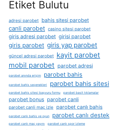
Etiket Bulutu
bahis sitesi parobet
adresi parobet
canli parobet
casino sitesi parobet
giris adresi parobet
girisi parobet
giris yap parobet
giris parobet
kayit parobet
güncel adresi parobet
mobil parobet
parobet adresi
parobet bahis
parobet anında erişim
parobet bahis sitesi
parobet bahis seçenekleri
parobet bahis sitesi başvuru formu
parobet basit tıklamalar
parobet bonus
parobet canli
parobet canlı bahis
parobet canli maç izle
parobet canlı destek
parobet canlı bahis ve oyun
parobet canlı maç yayını
parobet canlı spor i̇zleme