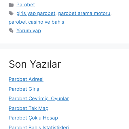
Kategoriler
Parobet
Etiketler
giris yap parobet
,
parobet arama motoru
,
parobet casino ve bahis
Yorum yap
Son Yazılar
Parobet Adresi
Parobet Giriş
Parobet Çevrimiçi Oyunlar
Parobet Tek Maç
Parobet Çoklu Hesap
Parobet Bahis İstatistikleri