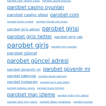
parobet canlı yardım süresi
parobet casino kılavuzu
parobet casino oyunları
parobet com
parobet casino sitesi
parobet favori oyunlar
parobet gerçek slot oyunu
parobet girisi
parobet giris adresi
parobet giris twitter
parobet giris yap
parobet giriş
parobet giriş oyunları
parobet güncel
parobet güncel adresi
parobet güvenlir mi
parobet güvenilir mi
parobet hakkında
parobet hesap bakiyesi
parobet instagram
parobet kayıt canlı bahis
parobet kullanıcı dostu
parobet lisans bilgileri
parobet maç izleme
parobet mobil giriş adresi
parobet nasıl giriş yapılır
parobet neden yasaklandı
parobet oyunları