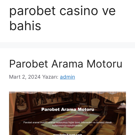
parobet casino ve
bahis
Parobet Arama Motoru
Mart 2, 2024
Yazarı:
admin