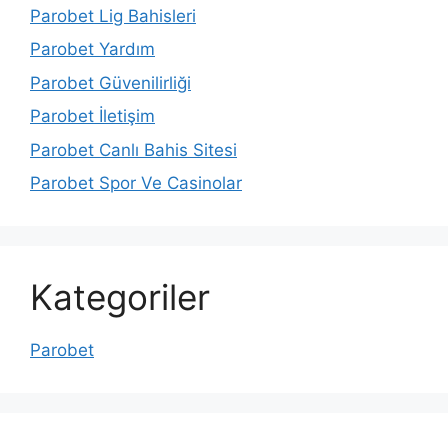
Parobet Lig Bahisleri
Parobet Yardım
Parobet Güvenilirliği
Parobet İletişim
Parobet Canlı Bahis Sitesi
Parobet Spor Ve Casinolar
Kategoriler
Parobet