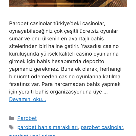
Parobet casinolar türkiye’deki casinolar,
oynayabileceğiniz çok çeşitli ücretsiz oyunlar
sunar ve onu ülkenin en avantajlı bahis
sitelerinden biri haline getirir. Yasadışı casino
kuruluşunda yüksek kaliteli casino oyunlarına
girmek için bahis hesabınızda depozito
yapmanız gerekmez. Buna ek olarak, herhangi
bir ücret ödemeden casino oyunlarına katılma
fırsatınız var. Para harcamadan bahis yapmak
için yeraltı bahis organizasyonuna üye …
Devamını oku…
Kategoriler
Parobet
Etiketler
parobet bahis meraklıları
,
parobet casinolar
,