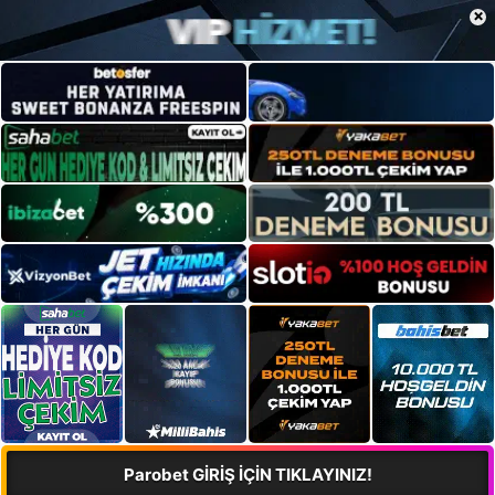
×
Parobet GİRİŞ İÇİN TIKLAYINIZ!