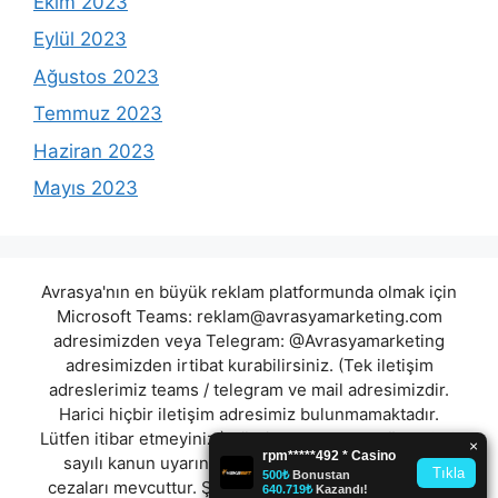
Ekim 2023
Eylül 2023
Ağustos 2023
Temmuz 2023
Haziran 2023
Mayıs 2023
Avrasya'nın en büyük reklam platformunda olmak için
Microsoft Teams:
reklam@avrasyamarketing.com
adresimizden veya Telegram: @Avrasyamarketing
adresimizden irtibat kurabilirsiniz. (Tek iletişim
adreslerimiz teams / telegram ve mail adresimizdir.
Harici hiçbir iletişim adresimiz bulunmamaktadır.
Lütfen itibar etmeyiniz.) Türkiye yasalarına göre 7258
sayılı kanun uyarınca yasa dışı bahis oynamanın
cezaları mevcuttur. Şu an bulunduğunuz site hiç bir