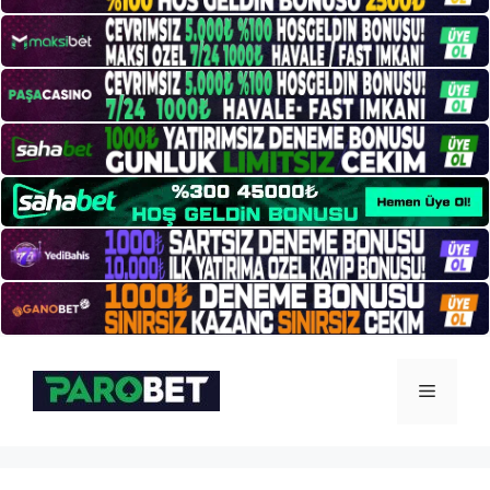
İçeriğe
atla
Menü