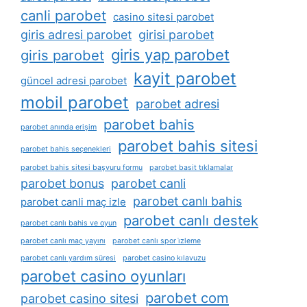
canli parobet
casino sitesi parobet
giris adresi parobet
girisi parobet
giris yap parobet
giris parobet
kayit parobet
güncel adresi parobet
mobil parobet
parobet adresi
parobet bahis
parobet anında erişim
parobet bahis sitesi
parobet bahis seçenekleri
parobet bahis sitesi başvuru formu
parobet basit tıklamalar
parobet bonus
parobet canli
parobet canlı bahis
parobet canli maç izle
parobet canlı destek
parobet canlı bahis ve oyun
parobet canlı maç yayını
parobet canlı spor i̇zleme
parobet canlı yardım süresi
parobet casino kılavuzu
parobet casino oyunları
parobet com
parobet casino sitesi