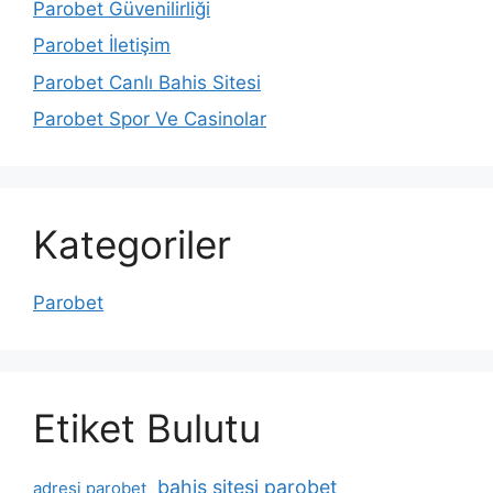
Parobet Güvenilirliği
Parobet İletişim
Parobet Canlı Bahis Sitesi
Parobet Spor Ve Casinolar
Kategoriler
Parobet
Etiket Bulutu
bahis sitesi parobet
adresi parobet