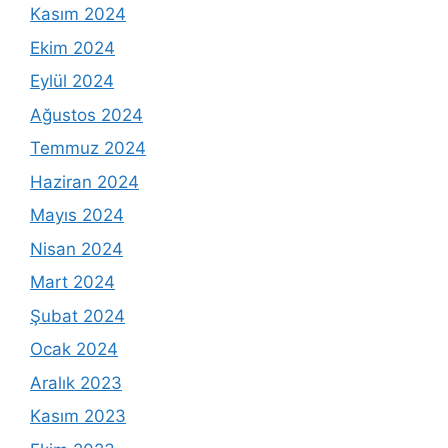
Kasım 2024
Ekim 2024
Eylül 2024
Ağustos 2024
Temmuz 2024
Haziran 2024
Mayıs 2024
Nisan 2024
Mart 2024
Şubat 2024
Ocak 2024
Aralık 2023
Kasım 2023