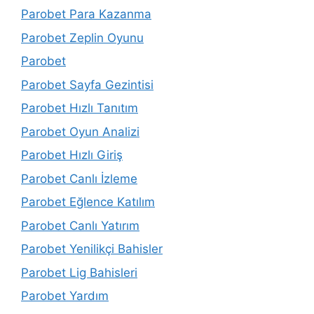
Parobet Para Kazanma
Parobet Zeplin Oyunu
Parobet
Parobet Sayfa Gezintisi
Parobet Hızlı Tanıtım
Parobet Oyun Analizi
Parobet Hızlı Giriş
Parobet Canlı İzleme
Parobet Eğlence Katılım
Parobet Canlı Yatırım
Parobet Yenilikçi Bahisler
Parobet Lig Bahisleri
Parobet Yardım