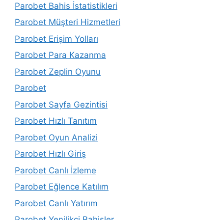
Parobet Bahis İstatistikleri
Parobet Müşteri Hizmetleri
Parobet Erişim Yolları
Parobet Para Kazanma
Parobet Zeplin Oyunu
Parobet
Parobet Sayfa Gezintisi
Parobet Hızlı Tanıtım
Parobet Oyun Analizi
Parobet Hızlı Giriş
Parobet Canlı İzleme
Parobet Eğlence Katılım
Parobet Canlı Yatırım
Parobet Yenilikçi Bahisler