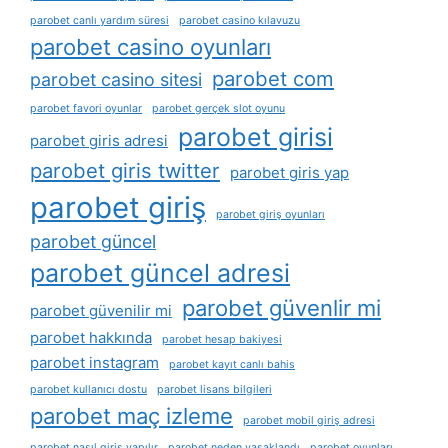
parobet canlı yardım süresi
parobet casino kılavuzu
parobet casino oyunları
parobet com
parobet casino sitesi
parobet favori oyunlar
parobet gerçek slot oyunu
parobet girisi
parobet giris adresi
parobet giris twitter
parobet giris yap
parobet giriş
parobet giriş oyunları
parobet güncel
parobet güncel adresi
parobet güvenlir mi
parobet güvenilir mi
parobet hakkında
parobet hesap bakiyesi
parobet instagram
parobet kayıt canlı bahis
parobet kullanıcı dostu
parobet lisans bilgileri
parobet maç izleme
parobet mobil giriş adresi
parobet nasıl giriş yapılır
parobet neden yasaklandı
parobet oyunları