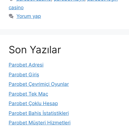
casino
Yorum yap
Son Yazılar
Parobet Adresi
Parobet Giriş
Parobet Çevrimiçi Oyunlar
Parobet Tek Maç
Parobet Çoklu Hesap
Parobet Bahis İstatistikleri
Parobet Müşteri Hizmetleri