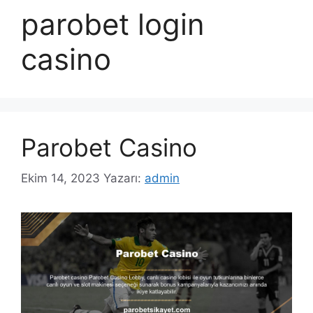
parobet login
casino
Parobet Casino
Ekim 14, 2023
Yazarı:
admin