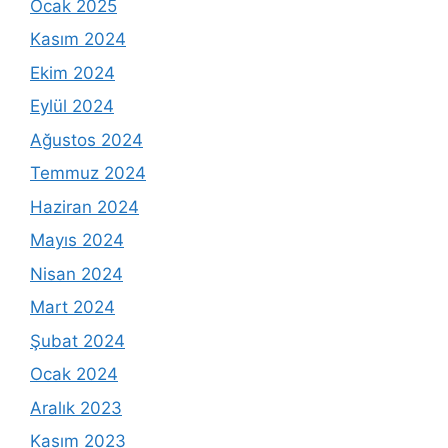
Ocak 2025
Kasım 2024
Ekim 2024
Eylül 2024
Ağustos 2024
Temmuz 2024
Haziran 2024
Mayıs 2024
Nisan 2024
Mart 2024
Şubat 2024
Ocak 2024
Aralık 2023
Kasım 2023