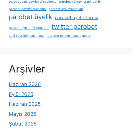
parobet yeni çevrimiçi casinosu
parobet yüksek oranlı bahis
parobet çevrimiçi casino
parobet üye avantajları
parobet üyelik
parobet üyelik formu
twitter parobet
parobet üyeliğimi i̇ptal etti
yeni çevrimiçi casinosu
parobet casino masa oyunları
Arşivler
Haziran 2026
Eylül 2025
Haziran 2025
Mayıs 2025
Şubat 2025