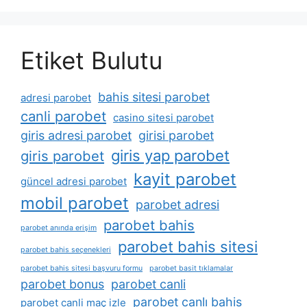
Etiket Bulutu
bahis sitesi parobet
adresi parobet
canli parobet
casino sitesi parobet
giris adresi parobet
girisi parobet
giris yap parobet
giris parobet
kayit parobet
güncel adresi parobet
mobil parobet
parobet adresi
parobet bahis
parobet anında erişim
parobet bahis sitesi
parobet bahis seçenekleri
parobet bahis sitesi başvuru formu
parobet basit tıklamalar
parobet bonus
parobet canli
parobet canlı bahis
parobet canli maç izle