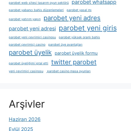
parobet whatsapp
parobet web sitesi tasarım oyun sektörü
parobet yabancı bahis düzenlemeleri
parobet yasal mı
parobet yeni adres
parobet yatırım yapın
parobet yeni giris
parobet yeni adresi
parobet yeni çevrimiçi casinosu
parobet yüksek oranlı bahis
parobet çevrimiçi casino
parobet üye avantajları
parobet üyelik
parobet üyelik formu
twitter parobet
parobet üyeliğimi i̇ptal etti
yeni çevrimiçi casinosu
parobet casino masa oyunları
Arşivler
Haziran 2026
Eylül 2025