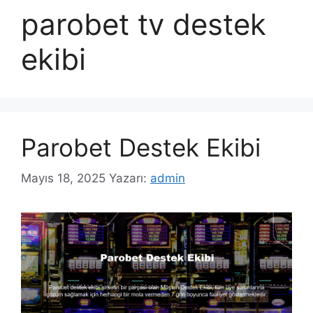
parobet tv destek
ekibi
Parobet Destek Ekibi
Mayıs 18, 2025
Yazarı:
admin