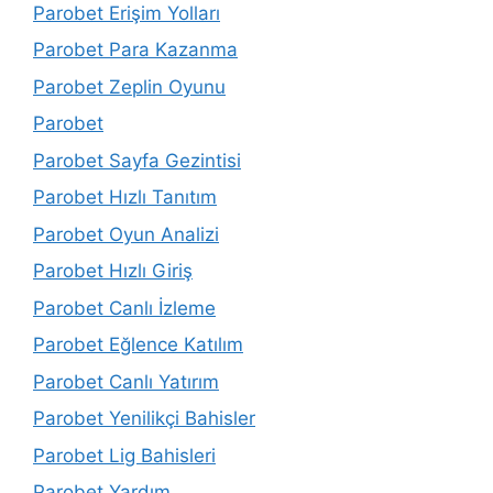
Parobet Erişim Yolları
Parobet Para Kazanma
Parobet Zeplin Oyunu
Parobet
Parobet Sayfa Gezintisi
Parobet Hızlı Tanıtım
Parobet Oyun Analizi
Parobet Hızlı Giriş
Parobet Canlı İzleme
Parobet Eğlence Katılım
Parobet Canlı Yatırım
Parobet Yenilikçi Bahisler
Parobet Lig Bahisleri
Parobet Yardım