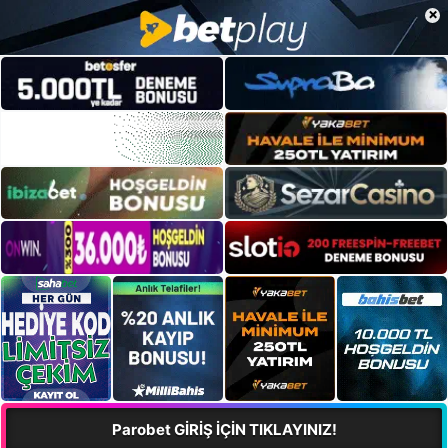
×
Parobet GİRİŞ İÇİN TIKLAYINIZ!