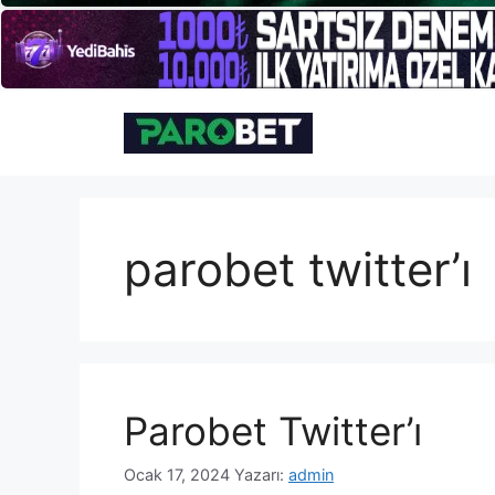
İçeriğe
atla
parobet twitter’ı
Parobet Twitter’ı
Ocak 17, 2024
Yazarı:
admin