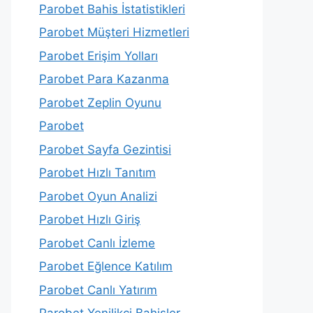
Parobet Bahis İstatistikleri
Parobet Müşteri Hizmetleri
Parobet Erişim Yolları
Parobet Para Kazanma
Parobet Zeplin Oyunu
Parobet
Parobet Sayfa Gezintisi
Parobet Hızlı Tanıtım
Parobet Oyun Analizi
Parobet Hızlı Giriş
Parobet Canlı İzleme
Parobet Eğlence Katılım
Parobet Canlı Yatırım