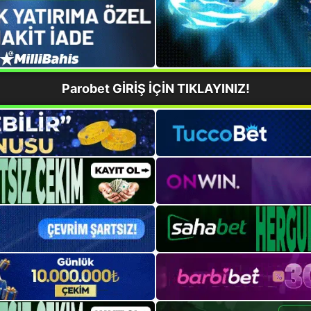
Parobet GİRİŞ İÇİN TIKLAYINIZ!